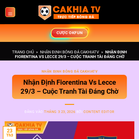
Bỏ
qua
nội
dung
CƯỢC OKFUN
TRANG CHỦ
»
NHẬN ĐỊNH BÓNG ĐÁ CAKHIATV
»
NHẬN ĐỊNH
FIORENTINA VS LECCE 29/3 – CUỘC TRANH TÀI ĐÁNG CHỜ
NHẬN ĐỊNH BÓNG ĐÁ CAKHIATV
Nhận Định Fiorentina Vs Lecce
29/3 – Cuộc Tranh Tài Đáng Chờ
ĐĂNG VÀO
THÁNG 3 23, 2026
BỞI
CONTENT EDITOR
23
Th3