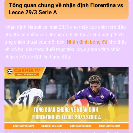
Tổng quan chung về nhận định Fiorentina vs
Lecce 29/3 Serie A
Nhận định Napoli vs Inter 28/3 cho thấy cục diện trận đấu
phụ thuộc nhiều vào phong độ hiện tại và khả năng thích
ứng chiến thuật của mỗi bên.
Nhận định bóng đá
cho thấy
khi cả hai đều theo đuổi mục tiêu lớn, sự toan tính chắc
chắn sẽ được đặt lên hàng đầu.