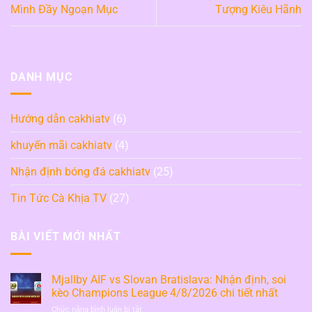
Mình Đầy Ngoạn Mục
Tượng Kiêu Hãnh
DANH MỤC
Hướng dẫn cakhiatv
(6)
khuyến mãi cakhiatv
(4)
Nhận định bóng đá cakhiatv
(25)
Tin Tức Cà Khịa TV
(27)
BÀI VIẾT MỚI NHẤT
Mjallby AIF vs Slovan Bratislava: Nhận định, soi
kèo Champions League 4/8/2026 chi tiết nhất
ở
Chức năng bình luận bị tắt