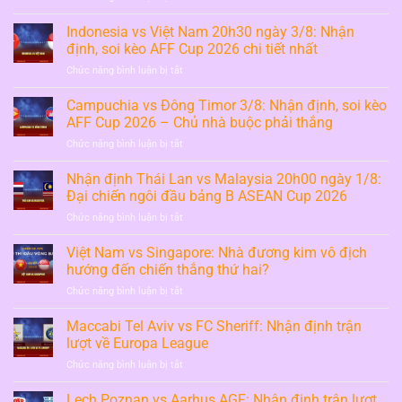
Mjallby
AIF
Indonesia vs Việt Nam 20h30 ngày 3/8: Nhận
vs
định, soi kèo AFF Cup 2026 chi tiết nhất
Slovan
ở
Chức năng bình luận bị tắt
Bratislava:
Indonesia
Nhận
vs
Campuchia vs Đông Timor 3/8: Nhận định, soi kèo
định,
Việt
soi
AFF Cup 2026 – Chủ nhà buộc phải thắng
Nam
kèo
ở
Chức năng bình luận bị tắt
20h30
Champions
Campuchia
ngày
League
vs
Nhận định Thái Lan vs Malaysia 20h00 ngày 1/8:
3/8:
4/8/2026
Đông
Nhận
Đại chiến ngôi đầu bảng B ASEAN Cup 2026
chi
Timor
định,
tiết
ở
Chức năng bình luận bị tắt
3/8:
soi
nhất
Nhận
Nhận
kèo
định
Việt Nam vs Singapore: Nhà đương kim vô địch
định,
AFF
Thái
soi
hướng đến chiến thắng thứ hai?
Cup
Lan
kèo
2026
ở
Chức năng bình luận bị tắt
vs
AFF
chi
Việt
Malaysia
Cup
tiết
Nam
Maccabi Tel Aviv vs FC Sheriff: Nhận định trận
20h00
2026
nhất
vs
ngày
lượt về Europa League
–
Singapore:
1/8:
Chủ
ở
Chức năng bình luận bị tắt
Nhà
Đại
nhà
Maccabi
đương
chiến
buộc
Tel
Lech Poznan vs Aarhus AGF: Nhận định trận lượt
kim
ngôi