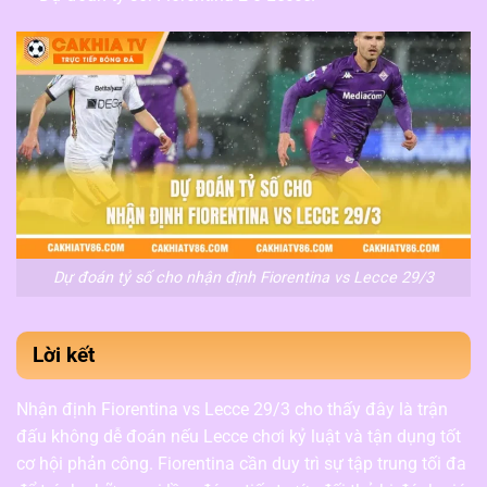
Dự đoán tỷ số cho nhận định Fiorentina vs Lecce 29/3
Lời kết
Nhận định Fiorentina vs Lecce 29/3 cho thấy đây là trận
đấu không dễ đoán nếu Lecce chơi kỷ luật và tận dụng tốt
cơ hội phản công. Fiorentina cần duy trì sự tập trung tối đa