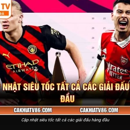
Cập nhật siêu tốc tất cả các giải đấu hàng đầu