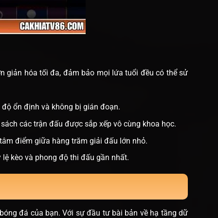
n giản hóa tối đa, đảm bảo mọi lứa tuổi đều có thể sử
 độ ổn định và không bị gián đoạn.
 sách các trận đấu được sắp xếp vô cùng khoa học.
 tâm điểm giữa hàng trăm giải đấu lớn nhỏ.
 lệ kèo và phong độ thi đấu gần nhất.
 bóng đá của bạn. Với sự đầu tư bài bản về hạ tầng dữ