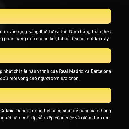
iễn ra vào rạng sáng thứ Tư và thứ Năm hàng tuần theo
g phân hạng đến chung kết, tất cả đều có mặt tại đây.
 nhật chi tiết hành trình của Real Madrid và Barcelona
ận đấu mỗi vòng cho người xem lựa chọn.
á
CakhiaTV
hoạt động hết công suất để cung cấp thông
để người hâm mộ kịp sắp xếp công việc và niềm đam mê.