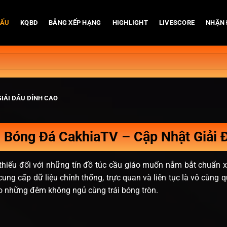
ĐẤU
KQBD
BẢNG XẾP HẠNG
HIGHLIGHT
LIVESCORE
NHẬN 
GIẢI ĐẤU ĐỈNH CAO
u Bóng Đá CakhiaTV – Cập Nhật Giải 
thiếu đối với những tín đồ túc cầu giáo muốn nắm bắt chuẩn 
 cung cấp dữ liệu chính thống, trực quan và liên tục là vô cùng 
ho những đêm không ngủ cùng trái bóng tròn.