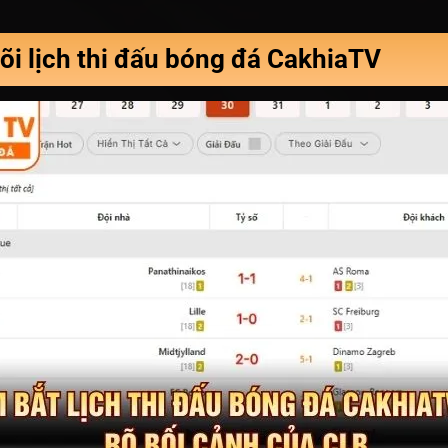
õi lịch thi đấu bóng đá CakhiaTV