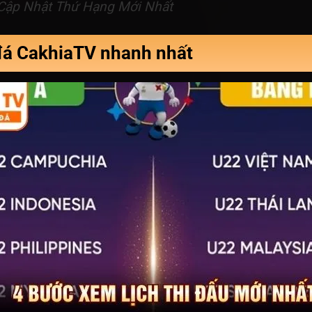
Cập Nhật Thứ Hạng Mới Nhất
 đá CakhiaTV nhanh nhất