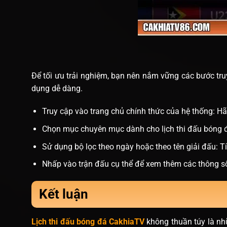
Để tối ưu trải nghiệm, bạn nên nắm vững các bước tru
dụng dễ dàng.
Truy cập vào trang chủ chính thức của hệ thống: H
Chọn mục chuyên mục dành cho lịch thi đấu bóng đ
Sử dụng bộ lọc theo ngày hoặc theo tên giải đấu: 
Nhấp vào trận đấu cụ thể để xem thêm các thông số:
Kết luận
Lịch thi đấu bóng đá CakhiaTV
không thuần túy là nhữ