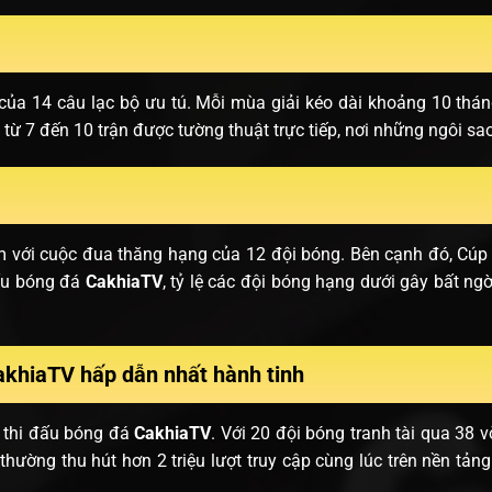
 của 14 câu lạc bộ ưu tú. Mỗi mùa giải kéo dài khoảng 10 thán
có từ 7 đến 10 trận được tường thuật trực tiếp, nơi những ngôi
m với cuộc đua thăng hạng của 12 đội bóng. Bên cạnh đó, Cúp 
 đấu bóng đá
CakhiaTV
, tỷ lệ các đội bóng hạng dưới gây bất ng
akhiaTV hấp dẫn nhất hành tinh
h thi đấu bóng đá
CakhiaTV
. Với 20 đội bóng tranh tài qua 38 
thường thu hút hơn 2 triệu lượt truy cập cùng lúc trên nền tả