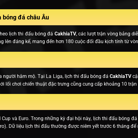
a bóng đá châu Âu
heo lịch thi đấu bóng đá
CakhiaTV
, các lượt trận vòng bảng d
ng lên đáng kể, mang đến hơn 180 cuộc đối đầu kịch tính từ vòn
 người hâm mộ. Tại La Liga, lịch thi đấu bóng đá
CakhiaTV
cập
với lối chơi chiến thuật đặc trưng cũng cung cấp khoảng 10 tr
d Cup và Euro. Trong những kỳ đại hội này, lịch thi đấu bóng đ
uro). Dữ liệu lịch thi đấu thường được niêm yết trước 6 tháng 