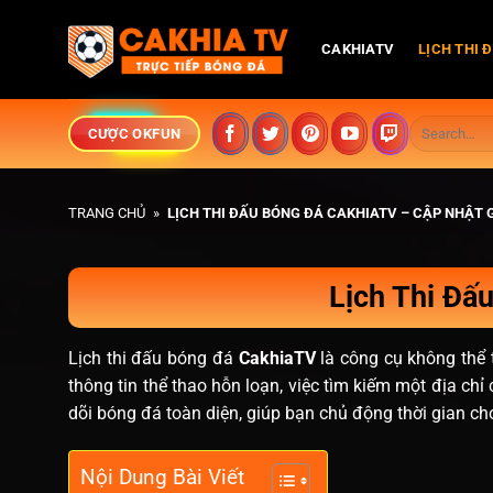
Bỏ
qua
CAKHIATV
LỊCH THI 
nội
dung
CƯỢC OKFUN
TRANG CHỦ
»
LỊCH THI ĐẤU BÓNG ĐÁ CAKHIATV – CẬP NHẬT 
Lịch Thi Đấ
Lịch thi đấu bóng đá
CakhiaTV
là công cụ không thể 
thông tin thể thao hỗn loạn, việc tìm kiếm một địa chỉ
dõi bóng đá toàn diện, giúp bạn chủ động thời gian c
Nội Dung Bài Viết