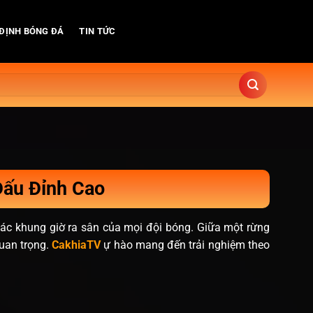
ĐỊNH BÓNG ĐÁ
TIN TỨC
Đấu Đỉnh Cao
xác khung giờ ra sân của mọi đội bóng. Giữa một rừng
quan trọng.
CakhiaTV
ự hào mang đến trải nghiệm theo