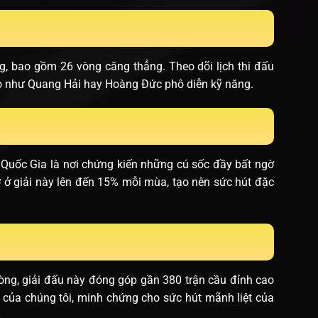
g, bao gồm 26 vòng căng thẳng. Theo dõi lịch thi đấu
 sao như Quang Hải hay Hoàng Đức phô diễn kỹ năng.
Quốc Gia là nơi chứng kiến những cú sốc đầy bất ngờ
ờ ở giải này lên đến 15% mỗi mùa, tạo nên sức hút đặc
vòng, giải đấu này đóng góp gần 380 trận cầu đỉnh cao
ng của chúng tôi, minh chứng cho sức hút mãnh liệt của