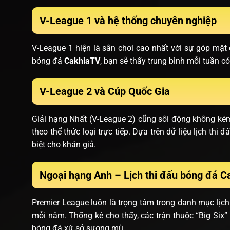
V-League 1 và hệ thống chuyên nghiệp
V-League 1 hiện là sân chơi cao nhất với sự góp mặt
bóng đá
CakhiaTV
, bạn sẽ thấy trung bình mỗi tuần 
V-League 2 và Cúp Quốc Gia
Giải hạng Nhất (V-League 2) cũng sôi động không ké
theo thể thức loại trực tiếp. Dựa trên dữ liệu lịch thi
biệt cho khán giả.
Ngoại hạng Anh – Lịch thi đấu bóng đá C
Premier League luôn là trọng tâm trong danh mục lịc
mỗi năm. Thống kê cho thấy, các trận thuộc “Big Six” 
bóng đá xứ sở sương mù.