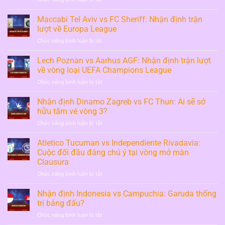
vs
AFF
chi
Việt
Malaysia
Cup
tiết
Nam
Maccabi Tel Aviv vs FC Sheriff: Nhận định trận
20h00
2026
nhất
vs
ngày
lượt về Europa League
–
Singapore:
1/8:
Chủ
ở
Chức năng bình luận bị tắt
Nhà
Đại
nhà
Maccabi
đương
chiến
buộc
Tel
Lech Poznan vs Aarhus AGF: Nhận định trận lượt
kim
ngôi
phải
Aviv
vô
về vòng loại UEFA Champions League
đầu
thắng
vs
địch
bảng
ở
Chức năng bình luận bị tắt
FC
hướng
B
Lech
Sheriff:
đến
ASEAN
Poznan
Nhận định Dinamo Zagreb vs FC Thun: Ai sẽ sở
Nhận
chiến
Cup
vs
định
hữu tấm vé vòng 3?
thắng
2026
Aarhus
trận
thứ
ở
Chức năng bình luận bị tắt
AGF:
lượt
hai?
Nhận
Nhận
về
định
Atletico Tucuman vs Independiente Rivadavia:
định
Europa
Dinamo
trận
Cuộc đối đầu đáng chú ý tại vòng mở màn
League
Zagreb
lượt
Clausura
vs
về
ở
Chức năng bình luận bị tắt
FC
vòng
Atletico
Thun:
loại
Tucuman
Ai
Nhận định Indonesia vs Campuchia: Garuda thống
UEFA
vs
sẽ
Champions
trị bảng đấu?
Independiente
sở
League
ở
Chức năng bình luận bị tắt
Rivadavia:
hữu
Nhận
Cuộc