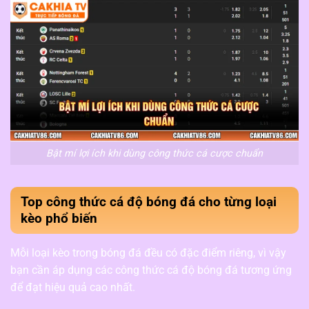
Bật mí lợi ích khi dùng công thức cá cược chuẩn
Top công thức cá độ bóng đá cho từng loại
kèo phổ biến
Mỗi loại kèo trong bóng đá đều có đặc điểm riêng, vì vậy
bạn cần áp dụng các công thức cá độ bóng đá tương ứng
để đạt hiệu quả cao nhất.