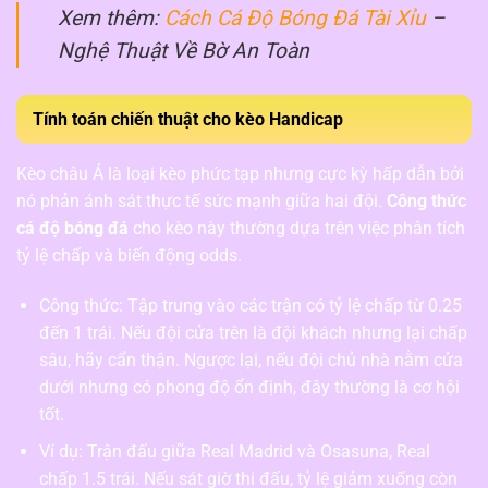
Xem thêm:
Cách Cá Độ Bóng Đá Tài Xỉu
–
Nghệ Thuật Về Bờ An Toàn
Tính toán chiến thuật cho kèo Handicap
Kèo châu Á là loại kèo phức tạp nhưng cực kỳ hấp dẫn bởi
nó phản ánh sát thực tế sức mạnh giữa hai đội.
Công thức
cá độ bóng đá
cho kèo này thường dựa trên việc phân tích
tỷ lệ chấp và biến động odds.
Công thức: Tập trung vào các trận có tỷ lệ chấp từ 0.25
đến 1 trái. Nếu đội cửa trên là đội khách nhưng lại chấp
sâu, hãy cẩn thận. Ngược lại, nếu đội chủ nhà nằm cửa
dưới nhưng có phong độ ổn định, đây thường là cơ hội
tốt.
Ví dụ: Trận đấu giữa Real Madrid và Osasuna, Real
chấp 1.5 trái. Nếu sát giờ thi đấu, tỷ lệ giảm xuống còn