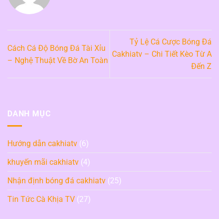
Tỷ Lệ Cá Cược Bóng Đá
Cách Cá Độ Bóng Đá Tài Xỉu
Cakhiatv – Chi Tiết Kèo Từ A
– Nghệ Thuật Về Bờ An Toàn
Đến Z
DANH MỤC
Hướng dẫn cakhiatv
(6)
khuyến mãi cakhiatv
(4)
Nhận định bóng đá cakhiatv
(25)
Tin Tức Cà Khịa TV
(27)