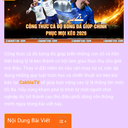
Công thức cá độ bóng đá giúp biến những con số vô hồn
trên bảng tỷ lệ kèo thành cơ hội làm giàu thực thụ cho giới
mộ điệu. Thay vì đặt niềm tin vào vận may rủi ro, việc áp
dụng những quy luật toán học và chiến thuật soi kèo bài
bản tại
CakhiaTV
sẽ giúp bạn nâng cao tỷ lệ thắng lên mức
tối đa. Hãy cùng khám phá lộ trình từ một người chơi
nghiệp dư trở thành cao thủ điều phối dòng vốn thông
minh ngay trong bài viết này.
Nội Dung Bài Viết