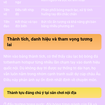
Kèm người và bọc lót linh hoạt
vệ
ngự
Tiền
Điều tiết nhịp
Phân phối bóng mạch lạc, xử lý tình
vệ
độ
huống tay đôi chắc chắn
Tiền
Kết thúc và tạo
Bứt tốc ấn tượng và khả năng ghi bàn
đạo
đột biến
bằng nhiều phương án
Thành tích, danh hiệu và tham vọng tương
lai
Nhìn vào bảng thành tích, có thể thấy câu lạc bộ bóng đá
tottenham hotspur từng nhiều lần chạm tay vào danh hiệu
quốc nội. Dù không duy trì được sự thống trị dài hạn, họ
vẫn luôn nằm trong nhóm cạnh tranh suất dự cúp châu Âu.
Điều này phản ánh sự ổn định nhất định về chuyên môn.
Thành tựu đáng chú ý tại sân chơi nội địa
Ở đấu trường trong nước, đội bóng từng giành cúp FA và