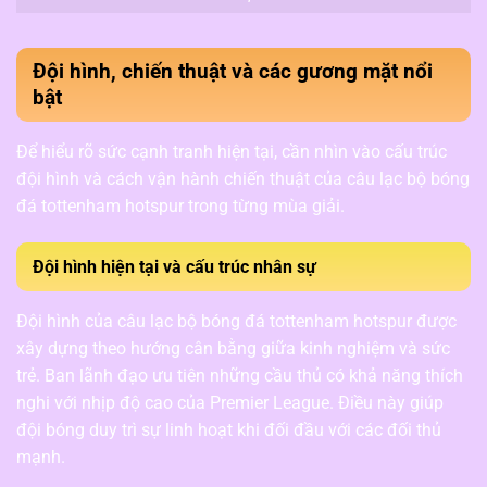
Đội hình, chiến thuật và các gương mặt nổi
bật
Để hiểu rõ sức cạnh tranh hiện tại, cần nhìn vào cấu trúc
đội hình và cách vận hành chiến thuật của câu lạc bộ bóng
đá tottenham hotspur trong từng mùa giải.
Đội hình hiện tại và cấu trúc nhân sự
Đội hình của câu lạc bộ bóng đá tottenham hotspur được
xây dựng theo hướng cân bằng giữa kinh nghiệm và sức
trẻ. Ban lãnh đạo ưu tiên những cầu thủ có khả năng thích
nghi với nhịp độ cao của Premier League. Điều này giúp
đội bóng duy trì sự linh hoạt khi đối đầu với các đối thủ
mạnh.