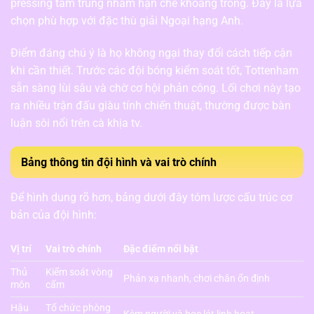
pressing tầm trung nhằm hạn chế khoảng trống. Đây là lựa
chọn phù hợp với đặc thù giải Ngoại hạng Anh.
Điểm đáng chú ý là họ không ngại thay đổi cách tiếp cận
khi cần thiết. Trước các đội bóng kiểm soát tốt, Tottenham
sẵn sàng lùi sâu và chờ cơ hội phản công. Lối chơi này tạo
ra nhiều trận đấu giàu tính chiến thuật, thường được bàn
luận sôi nổi trên cà khịa tv.
Bảng thông tin đội hình và vai trò chính
Để hình dung rõ hơn, bảng dưới đây tóm lược cấu trúc cơ
bản của đội hình:
Vị trí
Vai trò chính
Đặc điểm nổi bật
Thủ
Kiểm soát vòng
Phản xạ nhanh, chơi chân ổn định
môn
cấm
Hậu
Tổ chức phòng