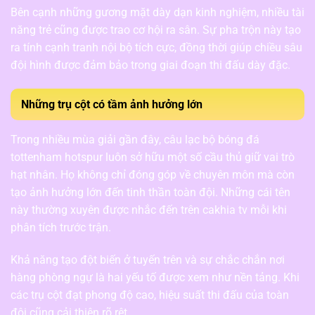
Bên cạnh những gương mặt dày dạn kinh nghiệm, nhiều tài
năng trẻ cũng được trao cơ hội ra sân. Sự pha trộn này tạo
ra tính cạnh tranh nội bộ tích cực, đồng thời giúp chiều sâu
đội hình được đảm bảo trong giai đoạn thi đấu dày đặc.
Những trụ cột có tầm ảnh hưởng lớn
Trong nhiều mùa giải gần đây, câu lạc bộ bóng đá
tottenham hotspur luôn sở hữu một số cầu thủ giữ vai trò
hạt nhân. Họ không chỉ đóng góp về chuyên môn mà còn
tạo ảnh hưởng lớn đến tinh thần toàn đội. Những cái tên
này thường xuyên được nhắc đến trên cakhia tv mỗi khi
phân tích trước trận.
Khả năng tạo đột biến ở tuyến trên và sự chắc chắn nơi
hàng phòng ngự là hai yếu tố được xem như nền tảng. Khi
các trụ cột đạt phong độ cao, hiệu suất thi đấu của toàn
đội cũng cải thiện rõ rệt.