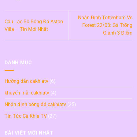
Nhận Định Tottenham Vs
Câu Lạc Bộ Bóng Đá Aston
Forest 22/03: Gà Trống
Villa – Tin Mới Nhất
Giành 3 Điểm
DANH MỤC
Hướng dẫn cakhiatv
(6)
khuyến mãi cakhiatv
(4)
Nhận định bóng đá cakhiatv
(25)
Tin Tức Cà Khịa TV
(27)
BÀI VIẾT MỚI NHẤT