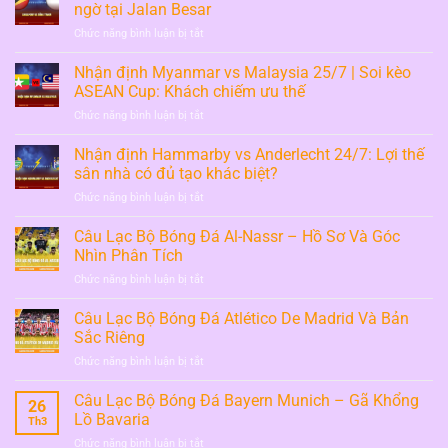
Indonesia
đầu
vòng
ngờ tại Jalan Besar
vs
đáng
3?
ở
Chức năng bình luận bị tắt
Campuchia:
chú
Singapore
Garuda
ý
vs
Nhận định Myanmar vs Malaysia 25/7 | Soi kèo
thống
tại
Đông
trị
ASEAN Cup: Khách chiếm ưu thế
vòng
Timor
bảng
mở
ở
Chức năng bình luận bị tắt
ngày
đấu?
màn
Nhận
27/7:
Clausura
định
Nhận định Hammarby vs Anderlecht 24/7: Lợi thế
Khó
Myanmar
có
sân nhà có đủ tạo khác biệt?
vs
bất
ở
Chức năng bình luận bị tắt
Malaysia
ngờ
Nhận
25/7
tại
định
Câu Lạc Bộ Bóng Đá Al-Nassr – Hồ Sơ Và Góc
|
Jalan
Hammarby
Soi
Nhìn Phân Tích
Besar
vs
kèo
ở
Chức năng bình luận bị tắt
Anderlecht
ASEAN
Câu
24/7:
Cup:
Lạc
Câu Lạc Bộ Bóng Đá Atlético De Madrid Và Bản
Lợi
Khách
Bộ
thế
Sắc Riêng
chiếm
Bóng
sân
ưu
ở
Chức năng bình luận bị tắt
Đá
nhà
thế
Câu
Al-
có
Lạc
Câu Lạc Bộ Bóng Đá Bayern Munich – Gã Khổng
Nassr
đủ
26
Bộ
–
Lồ Bavaria
tạo
Th3
Bóng
Hồ
khác
ở
Chức năng bình luận bị tắt
Đá