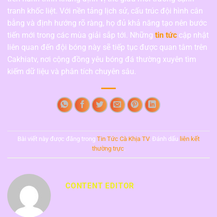
tranh khốc liệt. Với nền tảng lịch sử, cấu trúc đội hình cân
bằng và định hướng rõ ràng, họ đủ khả năng tạo nên bước
tiến mới trong các mùa giải sắp tới. Những
tin tức
cập nhật
liên quan đến đội bóng này sẽ tiếp tục được quan tâm trên
Cakhiatv, nơi cộng đồng yêu bóng đá thường xuyên tìm
kiếm dữ liệu và phân tích chuyên sâu.
Bài viết này được đăng trong
Tin Tức Cà Khịa TV
. Đánh dấu
liên kết
thường trực
.
CONTENT EDITOR